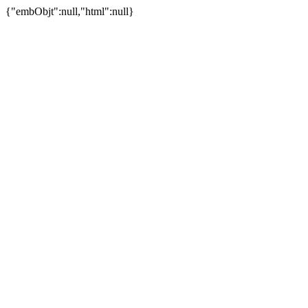
{"embObjt":null,"html":null}