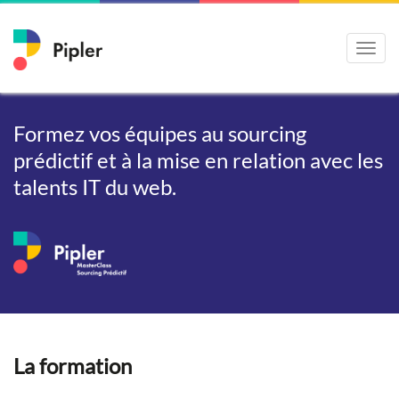
Toggle
Formez vos équipes au sourcing
prédictif et à la mise en relation avec les
naviga
talents IT du web.
La formation