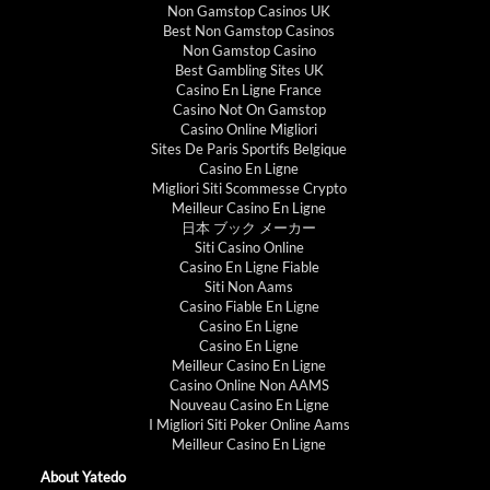
Non Gamstop Casinos UK
Best Non Gamstop Casinos
Non Gamstop Casino
Best Gambling Sites UK
Casino En Ligne France
Casino Not On Gamstop
Casino Online Migliori
Sites De Paris Sportifs Belgique
Casino En Ligne
Migliori Siti Scommesse Crypto
Meilleur Casino En Ligne
日本 ブック メーカー
Siti Casino Online
Casino En Ligne Fiable
Siti Non Aams
Casino Fiable En Ligne
Casino En Ligne
Casino En Ligne
Meilleur Casino En Ligne
Casino Online Non AAMS
Nouveau Casino En Ligne
I Migliori Siti Poker Online Aams
Meilleur Casino En Ligne
About Yatedo