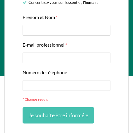
Concentrez-vous sur l'essentiel, l'humain.
Prénom et Nom
*
E-mail professionnel
*
Numéro de téléphone
* Champs requis
Je souhaite être informé.e