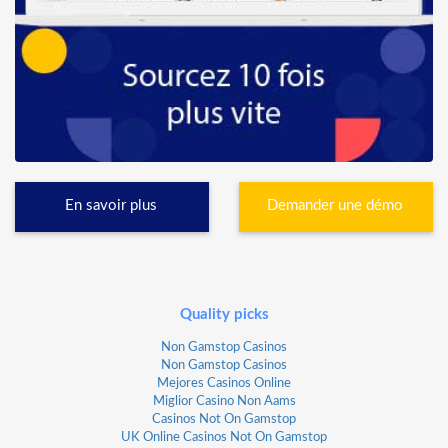
En savoir plus
Demander une démo
Quality picks
Non Gamstop Casinos
Non Gamstop Casinos
Mejores Casinos Online
Miglior Casino Non Aams
Casinos Not On Gamstop
UK Online Casinos Not On Gamstop