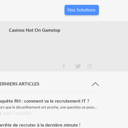
Nos Solutions
Casinos Not On Gamstop
ERNIERS ARTICLES
nquête RH : comment va le recrutement IT ?
ors que le déconfinement est proche, une question se pose…
jeudi 7 mai 2020
arrête de recruter à la dernière minute !