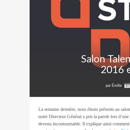
Salon Tal
2016 e
par Émilie
La semaine dernière, nous étions présents au sal
notre Directeur Général a pris la parole lors d’une
devenu incontournable. Il explique ainsi comment 