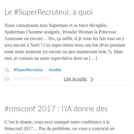
Le #SuperRecruteur, à quoi
ressemble-t-il ?
Nous connaissons tous Superman et sa force décuplée,
Spiderman l’homme araignée, Wonder Woman la Princesse
Amazone ou encore… Ho, ça suffit, si je vous les fais tous on y
sera encore à Noël ! Ces super-héros nous ont fait rêver pendant
toute notre jeunesse (et encore un peu maintenant hein ?). Mais
moi, je connais un autre super-héros dont on […]
#SuperRecruteur
insolite
mardi 27 février 2018
Lire la suite
#rmsconf 2017 : l’IA donne des
super-pouvoirs aux recruteurs
C’est le drame, vous avez manqué notre conférence à la
#rmsconf 2017… Pas de problème, on vous a concocté un