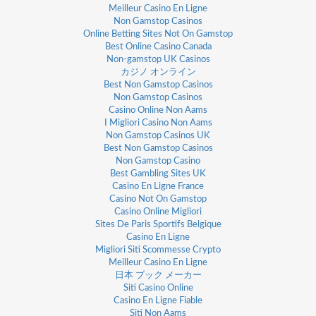
Meilleur Casino En Ligne
Non Gamstop Casinos
Online Betting Sites Not On Gamstop
Best Online Casino Canada
Non-gamstop UK Casinos
カジノ オンライン
Best Non Gamstop Casinos
Non Gamstop Casinos
Casino Online Non Aams
I Migliori Casino Non Aams
Non Gamstop Casinos UK
Best Non Gamstop Casinos
Non Gamstop Casino
Best Gambling Sites UK
Casino En Ligne France
Casino Not On Gamstop
Casino Online Migliori
Sites De Paris Sportifs Belgique
Casino En Ligne
Migliori Siti Scommesse Crypto
Meilleur Casino En Ligne
日本 ブック メーカー
Siti Casino Online
Casino En Ligne Fiable
Siti Non Aams