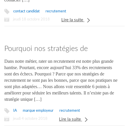
contact candidat
recrutement
jeudi 18 octobre 2018
Lire la suite
Pourquoi nos stratégies de
recrutement ne fonctionnent pas ?
Dans notre métier, rater un recrutement est notre plus grande
hantise. Pourtant, encore aujourd’hui 33% des recrutements
sont des échecs. Pourquoi ? Parce que nos stratégies de
recrutement ne sont pas les bonnes, parce que nos pratiques ne
sont plus adaptées… Nous allons voir ensemble 6 points à
améliorer pour séduire les meilleurs talents. Il n’existe pas de
stratégie unique […]
IA
marque employeur
recrutement
jeudi 4 octobre 2018
Lire la suite