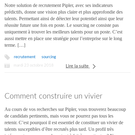
gestion de carrière avec Pipler ?
Notre solution de recrutement Pipler, avec ses indicateurs
prédictifs, donne une vision plus claire et plus approfondie des
talents. Permettant ainsi de détecter leur potentiel ainsi que leur
réussite future une fois en poste. Le sourcing ne consiste pas
uniquement à trouver les meilleurs talents pour un poste. C’est
aussi mettre en place une stratégie pour l’entreprise sur le long
terme. […]
recrutement
sourcing
mardi 23 octobre 2018
Lire la suite
Comment construire un vivier
pertinent de candidats avec Pipler
Au cours de vos recherches sur Pipler, vous trouverez beaucoup
de candidats pertinents, mais vous ne pourrez pas tous les
retenir. C’est pourquoi il est essentiel de constituer un vivier de
talents susceptibles d’être recrutés plus tard. Un profil très