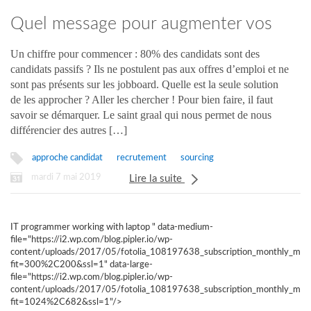
Quel message pour augmenter vos
taux de retour ?
Un chiffre pour commencer : 80% des candidats sont des
candidats passifs ? Ils ne postulent pas aux offres d’emploi et ne
sont pas présents sur les jobboard. Quelle est la seule solution
de les approcher ? Aller les chercher ! Pour bien faire, il faut
savoir se démarquer. Le saint graal qui nous permet de nous
différencier des autres […]
approche candidat
recrutement
sourcing
mardi 7 mai 2019
Lire la suite
IT programmer working with laptop " data-medium-
file="https://i2.wp.com/blog.pipler.io/wp-
content/uploads/2017/05/fotolia_108197638_subscription_monthly_m.jp
fit=300%2C200&ssl=1" data-large-
file="https://i2.wp.com/blog.pipler.io/wp-
content/uploads/2017/05/fotolia_108197638_subscription_monthly_m.jp
fit=1024%2C682&ssl=1"/>