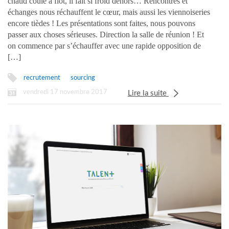
chaud coule à flot, il fait si froid dehors… Rencontres et
nos mails d’approche ?
échanges nous réchauffent le cœur, mais aussi les viennoiseries
encore tièdes ! Les présentations sont faites, nous pouvons
passer aux choses sérieuses. Direction la salle de réunion ! Et
on commence par s’échauffer avec une rapide opposition de
[…]
recrutement
sourcing
vendredi 17 novembre 2017
Lire la suite