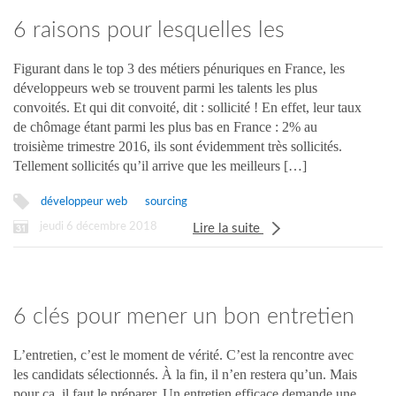
6 raisons pour lesquelles les
développeurs ne vous répondent
Figurant dans le top 3 des métiers pénuriques en France, les
développeurs web se trouvent parmi les talents les plus
pas
convoités. Et qui dit convoité, dit : sollicité ! En effet, leur taux
de chômage étant parmi les plus bas en France : 2% au
troisième trimestre 2016, ils sont évidemment très sollicités.
Tellement sollicités qu’il arrive que les meilleurs […]
développeur web
sourcing
jeudi 6 décembre 2018
Lire la suite
6 clés pour mener un bon entretien
d’embauche
L’entretien, c’est le moment de vérité. C’est la rencontre avec
les candidats sélectionnés. À la fin, il n’en restera qu’un. Mais
pour ça, il faut le préparer. Un entretien efficace demande une