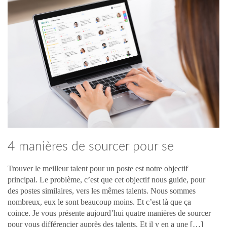
4 manières de sourcer pour se
différencier auprès d’un talent
Trouver le meilleur talent pour un poste est notre objectif
principal. Le problème, c’est que cet objectif nous guide, pour
des postes similaires, vers les mêmes talents. Nous sommes
nombreux, eux le sont beaucoup moins. Et c’est là que ça
coince. Je vous présente aujourd’hui quatre manières de sourcer
pour vous différencier auprès des talents. Et il y en a une […]