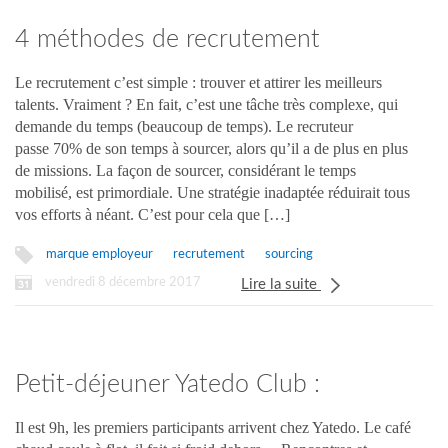
4 méthodes de recrutement
dépassées
Le recrutement c’est simple : trouver et attirer les meilleurs
talents. Vraiment ? En fait, c’est une tâche très complexe, qui
demande du temps (beaucoup de temps). Le recruteur
passe 70% de son temps à sourcer, alors qu’il a de plus en plus
de missions. La façon de sourcer, considérant le temps
mobilisé, est primordiale. Une stratégie inadaptée réduirait tous
vos efforts à néant. C’est pour cela que […]
marque employeur
recrutement
sourcing
vendredi 8 décembre 2017
Lire la suite
Petit-déjeuner Yatedo Club :
Comment obtenir plus de réponses à
Il est 9h, les premiers participants arrivent chez Yatedo. Le café