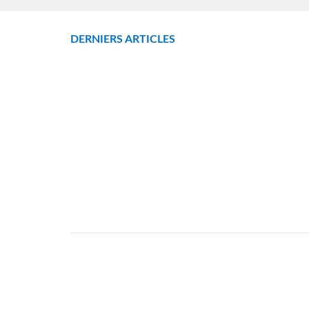
DERNIERS ARTICLES