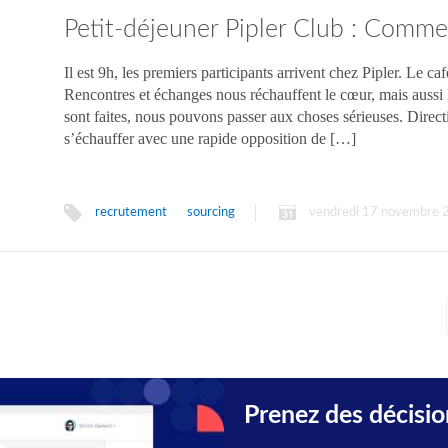
Petit-déjeuner Pipler Club : Comme
nos mails d’approche ?
Il est 9h, les premiers participants arrivent chez Pipler. Le caf
Rencontres et échanges nous réchauffent le cœur, mais aussi l
sont faites, nous pouvons passer aux choses sérieuses. Direc
s’échauffer avec une rapide opposition de […]
recrutement
sourcing
vendredi 17 novembre 
Prenez des décisio