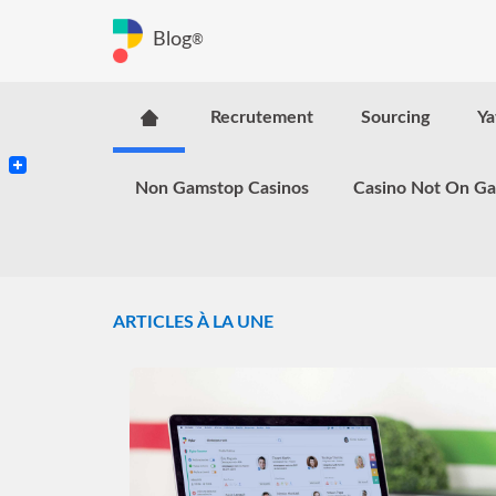
Blog
®
Recrutement
Sourcing
Ya
Non Gamstop Casinos
Casino Not On G
ARTICLES À LA UNE