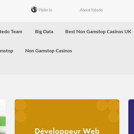
Pipler.io
About Yatedo
tedo Team
Big Data
Best Non Gamstop Casinos UK
amstop
Non Gamstop Casinos